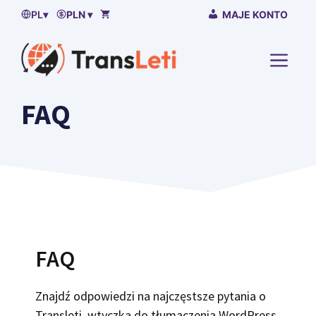
Przejdź
PL
▾
PLN ▾
MAJE KONTO
do
treści
MENU
FAQ
FAQ
Znajdź odpowiedzi na najczęstsze pytania o
Transleti, wtyczka do tłumaczenia WordPress.