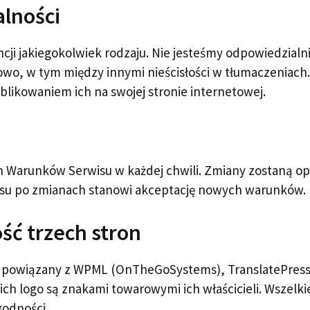
alności
ncji jakiegokolwiek rodzaju. Nie jesteśmy odpowiedzialn
wo, w tym między innymi nieścisłości w tłumaczeniach.
likowaniem ich na swojej stronie internetowej.
 Warunków Serwisu w każdej chwili. Zmiany zostaną opu
rwisu po zmianach stanowi akceptację nowych warunków.
ść trzech stron
est powiązany z WPML (OnTheGoSystems), TranslatePress
ch logo są znakami towarowymi ich właścicieli. Wszelki
godności.