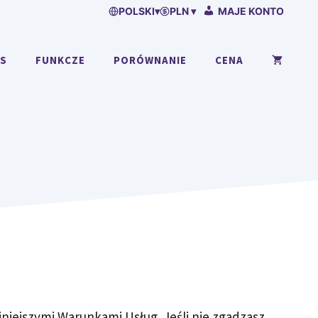
POLSKI
▾
PLN ▾
MAJE KONTO
AS
FUNKCZE
PORÓWNANIE
CENA
iniejszymi Warunkami Usług. Jeśli nie zgadzasz