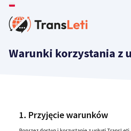
Przejdź
do
treści
Warunki korzystania z 
1. Przyjęcie warunków
Poprzez dostęp i korzystanie z usługi TransLeti