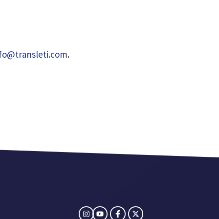
fo@transleti.com
.