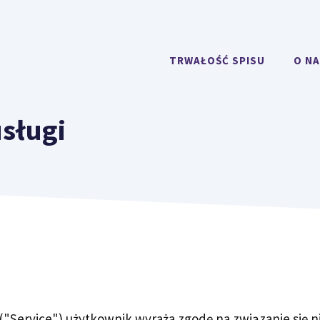
TRWAŁOŚĆ SPISU
O N
usługi
 ("Service") użytkownik wyraża zgodę na związanie się n