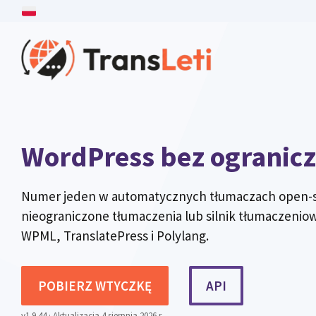
Przejdź
do
treści
WordPress bez ogranic
Numer jeden w automatycznych tłumaczach open-so
nieograniczone tłumaczenia lub silnik tłumaczeni
WPML, TranslatePress i Polylang.
POBIERZ WTYCZKĘ
API
v1.9.44 · Aktualizacja 4 sierpnia 2026 r