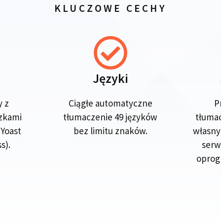
KLUCZOWE CECHY
Języki
y z
Ciągłe automatyczne
P
zkami
tłumaczenie 49 języków
tłuma
 Yoast
bez limitu znaków.
własn
s).
serw
oprog