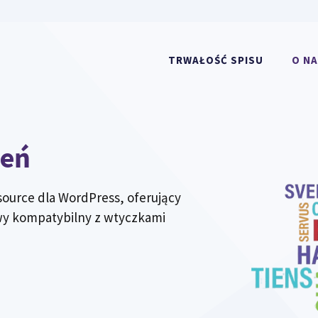
TRWAŁOŚĆ SPISU
O N
zeń
urce dla WordPress, oferujący
owy kompatybilny z wtyczkami