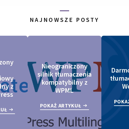
NAJNOWSZE POSTY
czony
Nieograniczony
Darm
silnik tłumaczenia
iowy
tłuma
kompatybilny z
lny z
W
WPML
Press
POKA
POKAŻ ARTYKUŁ
KUŁ