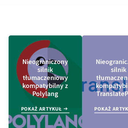
Nieograniczony
Nieograni
silnik
silnik
tłumaczeniowy
tłumaczen
kompatybilny z
kompatybi
Polylang
Translate
POKAŻ ARTYKUŁ
POKAŻ ARTY