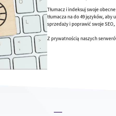
Tłumacz i indeksuj swoje obecne
tłumacza na do 49 języków, aby 
sprzedaży i poprawić swoje SEO, 
Z prywatnością naszych serweró