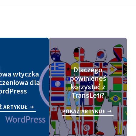
Dlaczego
owa wtyczka
powinieneś
czeniowa dla
korzystać z
ordPress
TransLeti?
Ż ARTYKUŁ
POKAŻ ARTYKUŁ