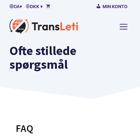
Spring
DA
▾
DKK ▾
MIN KONTO
til
indhold
MENU
Ofte stillede
spørgsmål
FAQ