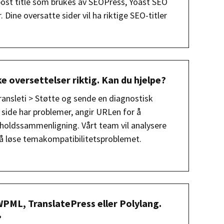
 post title som brukes av SEOPress, Yoast SEO
 Dine oversatte sider vil ha riktige SEO-titler
e oversettelser riktig. Kan du hjelpe?
 Transleti > Støtte og sende en diagnostisk
 side har problemer, angir URLen for å
nnholdssammenligning. Vårt team vil analysere
å løse temakompatibilitetsproblemet.
WPML, TranslatePress eller Polylang.
?