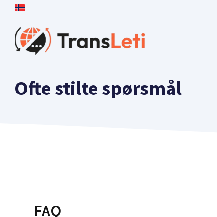
Hopp
til
Innhold
Ofte stilte spørsmål
FAQ