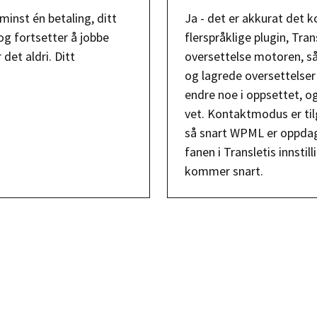
 minst én betaling, ditt
Ja - det er akkurat det k
og fortsetter å jobbe
flerspråklige plugin, Tr
det aldri. Ditt
oversettelse motoren, så
og lagrede oversettelser 
endre noe i oppsettet, og
vet. Kontaktmodus er til
så snart WPML er oppdage
fanen i Transletis innstil
kommer snart.