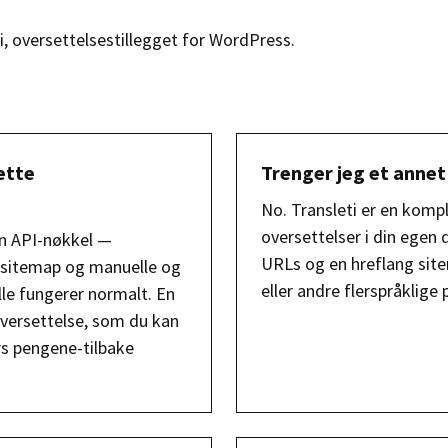
i, oversettelsestillegget for WordPress.
ette
Trenger jeg et annet
No. Transleti er en kompl
oversettelser i din egen
en API-nøkkel —
URLs og en hreflang sit
g sitemap og manuelle og
eller andre flerspråklige 
lle fungerer normalt. En
versettelse, som du kan
rs pengene-tilbake