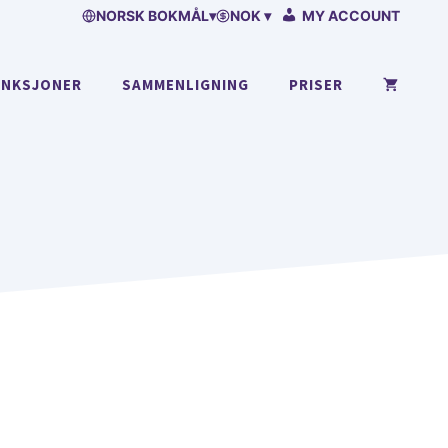
NORSK BOKMÅL
▾
NOK ▾
MY ACCOUNT
UNKSJONER
SAMMENLIGNING
PRISER