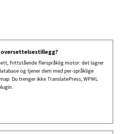
 oversettelsestillegg?
ett, frittstående flerspråklig motor: det lagrer
 database og tjener dem med per-språklige
emap. Du trenger ikke TranslatePress, WPML
plugin.