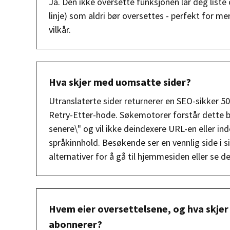
Ja. Den ikke oversette funksjonen lar deg liste 
linje) som aldri bør oversettes - perfekt for m
vilkår.
Hva skjer med uomsatte sider?
Utranslaterte sider returnerer en SEO-sikker 
Retry-Etter-hode. Søkemotorer forstår dette b
senere\" og vil ikke deindexere URL-en eller in
språkinnhold. Besøkende ser en vennlig side i s
alternativer for å gå til hjemmesiden eller se d
Hvem eier oversettelsene, og hva skjer
abonnerer?