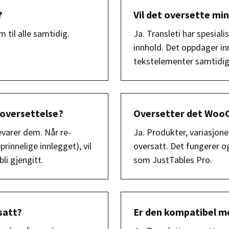
?
Vil det oversette mi
 til alle samtidig.
Ja. Transleti har spesial
innhold. Det oppdager i
tekstelementer samtidig
 oversettelse?
Oversetter det Woo
evarer dem. Når re-
Ja. Produkter, variasjoner
rinnelige innlegget), vil
oversatt. Det fungerer
li gjengitt.
som JustTables Pro.
satt?
Er den kompatibel m