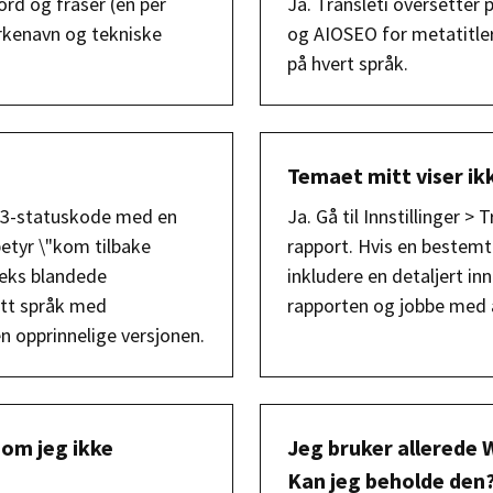
ord og fraser (en per
Ja. Transleti oversetter
erkenavn og tekniske
og AIOSEO for metatitler.
på hvert språk.
Temaet mitt viser ikk
503-statuskode med en
Ja. Gå til Innstillinger >
etyr \"kom tilbake
rapport. Hvis en bestemt
deks blandede
inkludere en detaljert i
itt språk med
rapporten og jobbe med 
en opprinnelige versjonen.
 om jeg ikke
Jeg bruker allerede 
Kan jeg beholde den