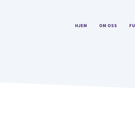
HJEM
OM OSS
F