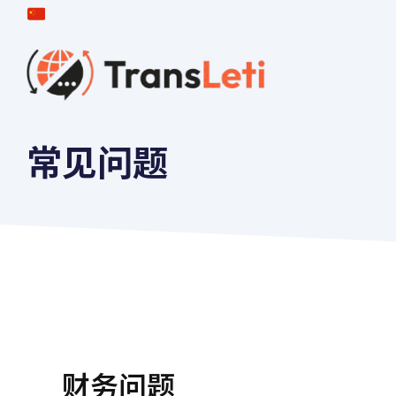
跳
转
到
内
容
常见问题
财务问题