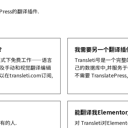
Press的翻译插件.
?
我需要另一个翻译插
模式下免费工作——语言
Transleti号是一
map以及手动和视觉翻译编辑
己的数据库中,并服务于每个语
ransleti.com订阅,
不需要 TranslatePr
能翻译我Elementor
所有的人.
对 Transleti对Ele