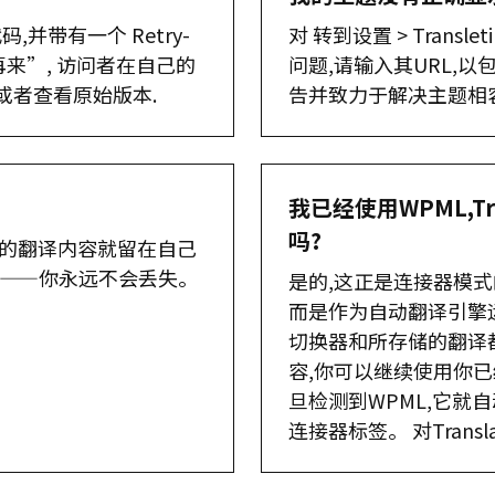
码,并带有一个 Retry-
对 转到设置 > Trans
点再来”, 访问者在自己的
问题,请输入其URL,
或者查看原始版本.
告并致力于解决主题相
我已经使用WPML,Tran
吗?
你的翻译内容就留在自己
消——你永远不会丢失。
是的,这正是连接器模式的
而是作为自动翻译引擎运
切换器和所存储的翻译
容,你可以继续使用你已
旦检测到WPML,它就自动
连接器标签。 对Transla