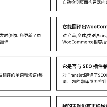
自动检测页面构建器内
它能翻译出WooCom
被触发时(例如,您更新了原
对 产品,变体,类别,标记,属
翻译.
WooCommerce相容
它是否与 SEO 插件兼
远不应被翻译的单词和短语(每
对 Transleti翻译了SE
词。 您的翻译页面将拥
我的主题没有正确显