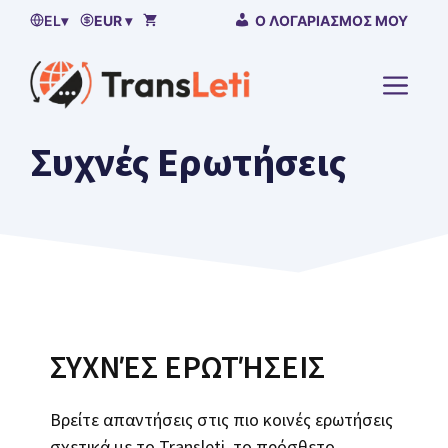
Μετάβαση
EL
▾
EUR ▾
Ο ΛΟΓΑΡΙΑΣΜΌΣ ΜΟΥ
στο
περιεχόμενο
ΜΕΝΟ
Συχνές Ερωτήσεις
ΣΥΧΝΈΣ ΕΡΩΤΉΣΕΙΣ
Βρείτε απαντήσεις στις πιο κοινές ερωτήσεις
σχετικά με το Transleti, το πρόσθετο