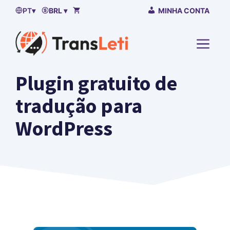
Saltar
PT
▾
BRL ▾
MINHA CONTA
para
o
MENU
conteúdo
Plugin gratuito de
tradução para
WordPress