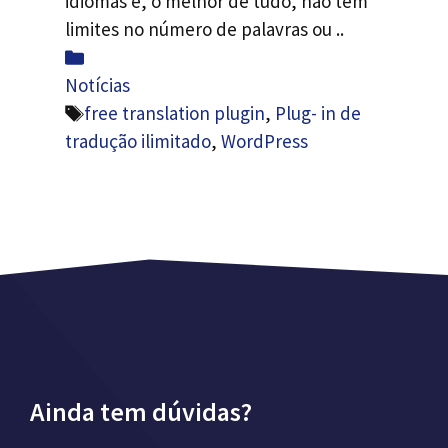
idiomas e, o melhor de tudo, não tem
limites no número de palavras ou ..
Categorias
Notícias
Etiquetas
free translation plugin
,
Plug- in de
tradução ilimitado
,
WordPress
Ainda tem dúvidas?