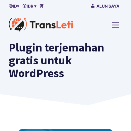
Lewati
ID
▾
IDR ▾
ALUN SAYA
ke
isi
MENU
Plugin terjemahan
gratis untuk
WordPress