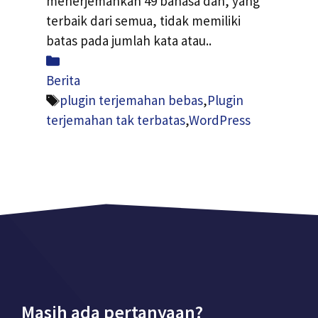
menerjemahkan 49 bahasa dan, yang
terbaik dari semua, tidak memiliki
batas pada jumlah kata atau..
Kategori
Berita
Tag
plugin terjemahan bebas
,
Plugin
terjemahan tak terbatas
,
WordPress
Masih ada pertanyaan?