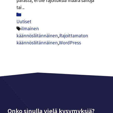
parasta, ei ole rajoituksia määrä sanoja
tai ..
Luokat
Uutiset
Tunnisteet
ilmainen
käännösliitännäinen
,
Rajoittamaton
käännösliitännäinen
,
WordPress
Onko sinulla vielä kysymyksiä?