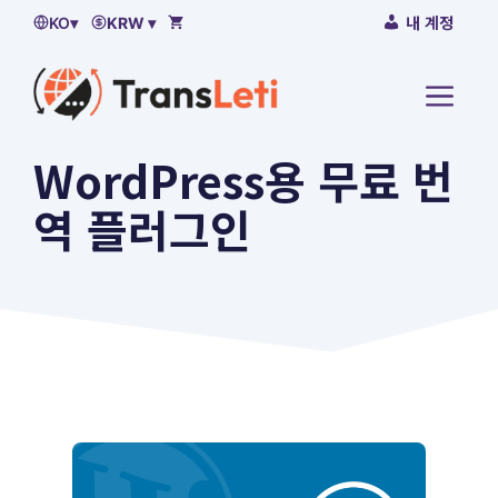
공
내 계정
KO
▾
KRW ▾
지
사
메
항
뉴
WordPress용 무료 번
역 플러그인