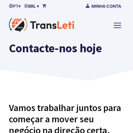
Saltar
PT
▾
BRL ▾
MINHA CONTA
para
o
MENU
conteúdo
Contacte-nos hoje
Vamos trabalhar juntos para
começar a mover seu
negócio na direção certa.