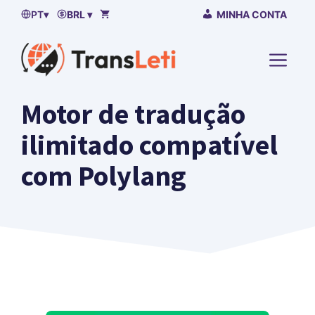
Saltar
PT
▾
BRL ▾
MINHA CONTA
para
o
MENU
conteúdo
Motor de tradução
ilimitado compatível
com Polylang