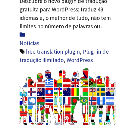
Descubra o novo plugin de tradução
gratuita para WordPress: traduz 49
idiomas e, o melhor de tudo, não tem
limites no número de palavras ou ..
Categorias
Notícias
Etiquetas
free translation plugin
,
Plug- in de
tradução ilimitado
,
WordPress