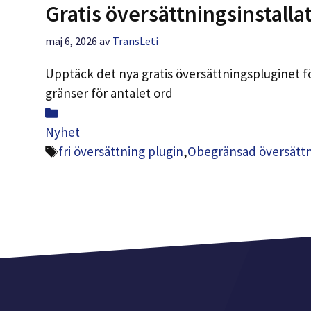
Gratis översättningsinstalla
maj 6, 2026
av
TransLeti
Upptäck det nya gratis översättningspluginet fö
gränser för antalet ord
Kategorier
Nyhet
Taggar
fri översättning plugin
,
Obegränsad översättn