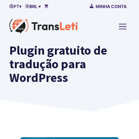
Saltar
PT
▾
BRL ▾
MINHA CONTA
para
o
MENU
conteúdo
Plugin gratuito de
tradução para
WordPress