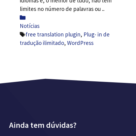
idiomas e, o melhor de tudo, não tem
limites no número de palavras ou ..
Categorias
Notícias
Etiquetas
free translation plugin
,
Plug- in de
tradução ilimitado
,
WordPress
Ainda tem dúvidas?