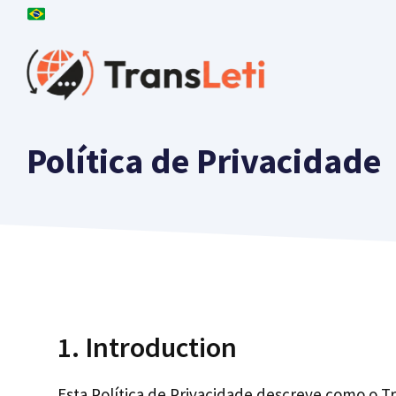
Saltar
para
o
conteúdo
Política de Privacidade
1. Introduction
Esta Política de Privacidade descreve como o T