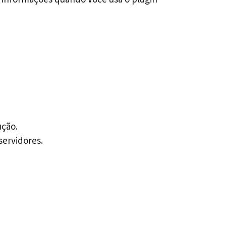
ução.
ervidores.