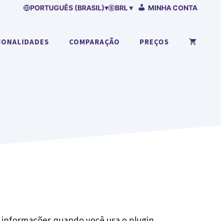
PORTUGUÊS (BRASIL)
▾
BRL ▾
MINHA CONTA
IONALIDADES
COMPARAÇÃO
PREÇOS
ge informações quando você usa o plugin