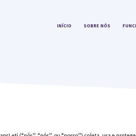
INÍCIO
SOBRE NÓS
FUNC
ransLeti (“nós”, “nós”, ou “nosso”) coleta, usa e prote