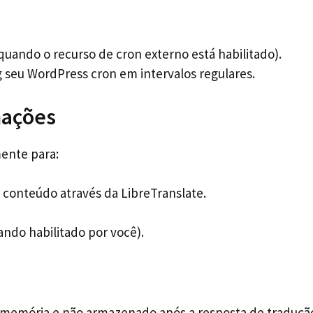
quando o recurso de cron externo está habilitado).
 seu WordPress cron em intervalos regulares.
mações
mente para:
conteúdo através da LibreTranslate.
ndo habilitado por você).
 memória e não armazenado após a resposta de tradução