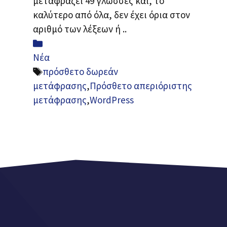
μεταφράζει 49 γλώσσες και, το
καλύτερο από όλα, δεν έχει όρια στον
αριθμό των λέξεων ή ..
Κατηγορίες
Νέα
Ετικέτες
πρόσθετο δωρεάν
μετάφρασης
,
Πρόσθετο απεριόριστης
μετάφρασης
,
WordPress