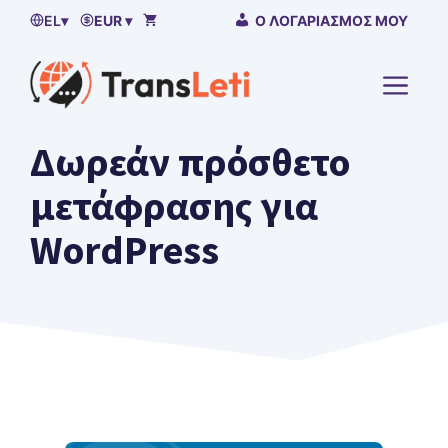
Μετάβαση
EL
▾
EUR ▾
Ο ΛΟΓΑΡΙΑΣΜΌΣ ΜΟΥ
στο
περιεχόμενο
ΜΕΝΟ
Δωρεάν πρόσθετο
μετάφρασης για
WordPress