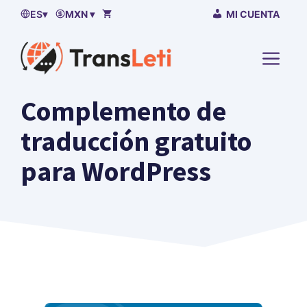
Saltar
ES
▾
MXN ▾
MI CUENTA
al
contenido
MENÚ
Complemento de
traducción gratuito
para WordPress