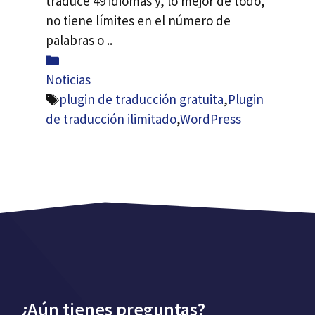
traduce 49 idiomas y, lo mejor de todo,
no tiene límites en el número de
palabras o ..
Categorías
Noticias
Etiquetas
plugin de traducción gratuita
,
Plugin
de traducción ilimitado
,
WordPress
¿Aún tienes preguntas?