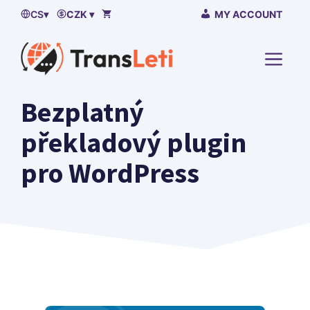
Přeskočit
CS
▾
CZK ▾
MY ACCOUNT
na
obsah
NABÍ
Bezplatný
překladový plugin
pro WordPress