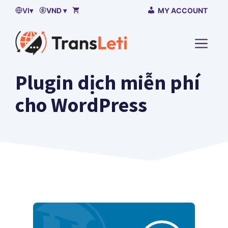
Bỏ
VI
▾
VND ▾
MY ACCOUNT
qua
nội
TRÌN
dung
ĐƠN
Plugin dịch miễn phí
cho WordPress