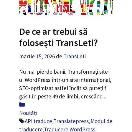
De ce ar trebui să
folosești TransLeti?
martie 15, 2026
de
TransLeti
Nu mai pierde banii. Transformați site-
ul WordPress într-un site internațional,
SEO-optimizat astfel încât să puteți fi
găsit în peste 49 de limbi, crescând ..
Categorii
Noutăţi
Etichete
API traduce
,
Translatepress
,
Modul de
traducere
,
Traducere WordPress