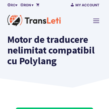
Sari
RO
▾
RON ▾
MY ACCOUNT
la
continut
MENI
Motor de traducere
nelimitat compatibil
cu Polylang