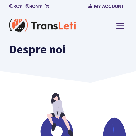
Sari
RO
▾
RON ▾
MY ACCOUNT
la
continut
MENI
Despre noi