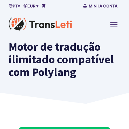
Saltar
PT
▾
EUR ▾
MINHA CONTA
para
o
MENU
conteúdo
Motor de tradução
ilimitado compatível
com Polylang