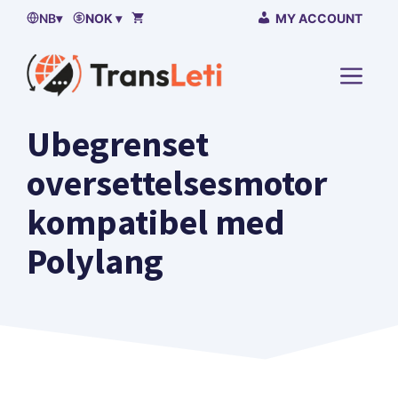
Hopp
NB
▾
NOK ▾
MY ACCOUNT
til
Innhold
MENU
Ubegrenset
oversettelsesmotor
kompatibel med
Polylang