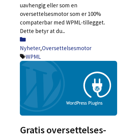
uavhengig eller som en
oversettelsesmotor som er 100%
compaterbar med WPML-tillegget.
Dette betyr at du..
Kategorier
Nyheter
,
Oversettelsesmotor
Tags
WPML
Gratis oversettelses-