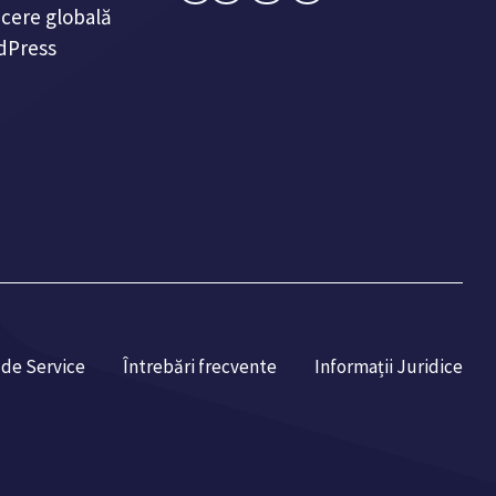
ucere globală
dPress
 de Service
Întrebări frecvente
Informații Juridice