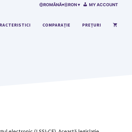
ROMÂNĂ
▾
RON ▾
MY ACCOUNT
RACTERISTICI
COMPARAȚIE
PREȚURI
țul electronic (LSSI-CE). Această legislație