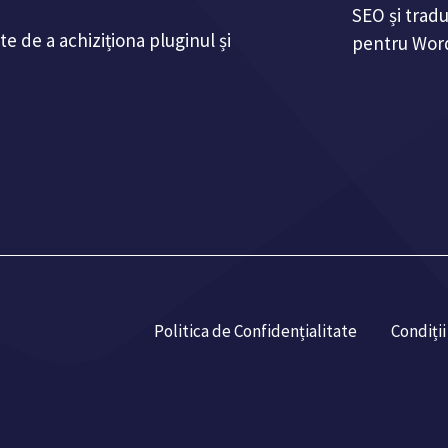
SEO și trad
te de a achiziționa pluginul și
pentru Wor
Politica de Confidențialitate
Condiții