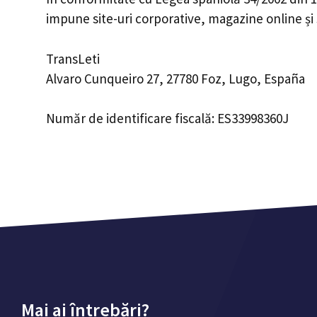
impune site-uri corporative, magazine online și s
TransLeti
Alvaro Cunqueiro 27, 27780 Foz, Lugo, España
Număr de identificare fiscală: ES33998360J
Mai ai întrebări?