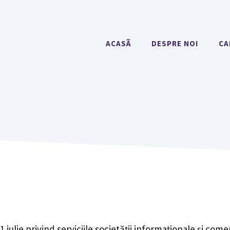
ACASÃ
DESPRE NOI
CA
iulie privind serviciile societății informaționale și comer