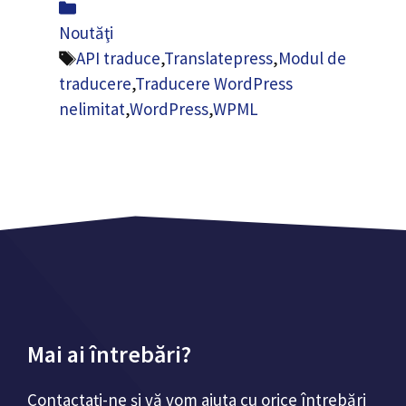
Categorii
Noutăţi
Etichete
API traduce
,
Translatepress
,
Modul de
traducere
,
Traducere WordPress
nelimitat
,
WordPress
,
WPML
Mai ai întrebări?
Contactați-ne și vă vom ajuta cu orice întrebări