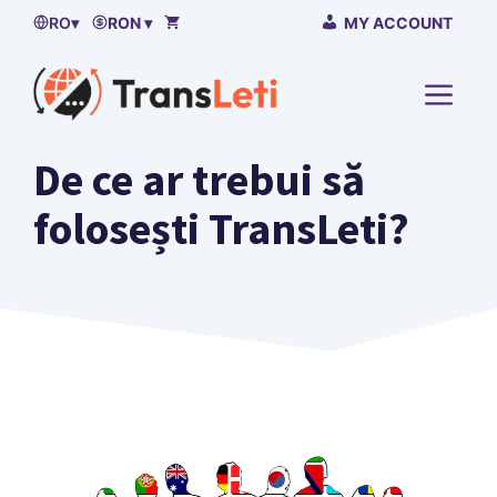
Sari
RO
▾
RON ▾
MY ACCOUNT
la
continut
MENI
De ce ar trebui să
folosești TransLeti?