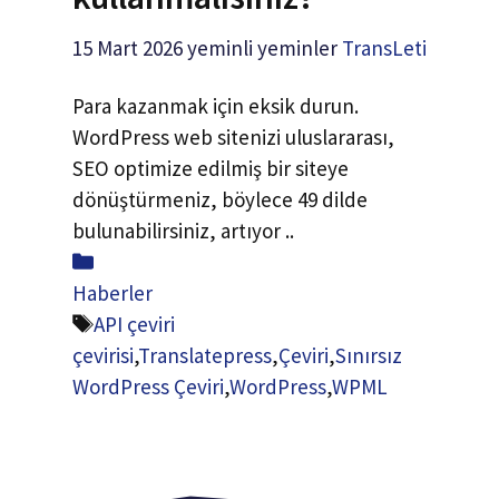
15 Mart 2026
yeminli yeminler
TransLeti
Para kazanmak için eksik durun.
WordPress web sitenizi uluslararası,
SEO optimize edilmiş bir siteye
dönüştürmeniz, böylece 49 dilde
bulunabilirsiniz, artıyor ..
Paylaş
Haberler
Etiketler
API çeviri
çevirisi
,
Translatepress
,
Çeviri
,
Sınırsız
WordPress Çeviri
,
WordPress
,
WPML