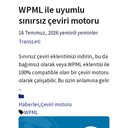
WPML ile uyumlu
sınırsız çeviri motoru
16 Temmuz, 2026
yeminli yeminler
TransLeti
Sınırsız çeviri eklentimizi indirin, bu da
bağımsız olarak veya WPML eklentisi ile
100% compatible olan bir çeviri motoru
olarak çalışabilir. Bu sizin anlamına gelir
..
Paylaş
Haberler
,
Çeviri motoru
Etiketler
WPML