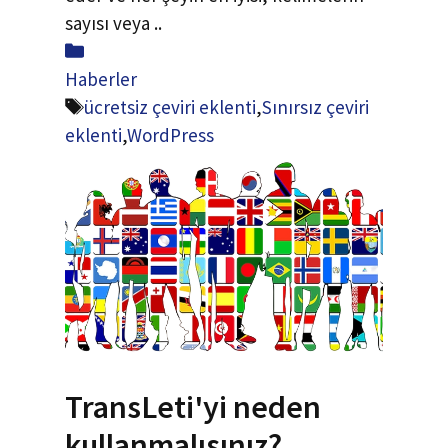
sayısı veya ..
Paylaş
Haberler
Etiketler
ücretsiz çeviri eklenti
,
Sınırsız çeviri
eklenti
,
WordPress
TransLeti'yi neden
kullanmalısınız?