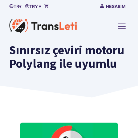
İçeriğe
TR
▾
TRY ▾
HESABIM
atla
MENÜ
Sınırsız çeviri motoru
Polylang ile uyumlu