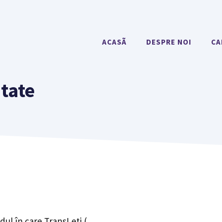
ACASÃ
DESPRE NOI
CA
itate
dul în care TransLeti (.