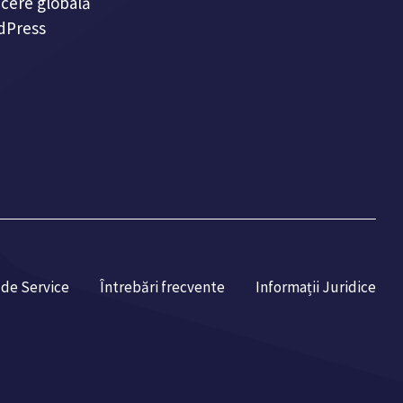
ucere globală
dPress
 de Service
Întrebări frecvente
Informații Juridice