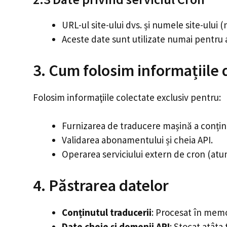
URL-ul site-ului dvs. și numele site-ului
Aceste date sunt utilizate numai pentru 
3. Cum folosim informațiile 
Folosim informaţiile colectate exclusiv pentru:
Furnizarea de traducere mașină a conținu
Validarea abonamentului și cheia API.
Operarea serviciului extern de cron (atun
4. Păstrarea datelor
Conținutul traducerii
: Procesat în memo
Date cheie și domenii API
: Stocat atâta