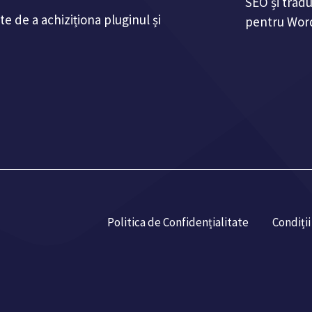
SEO și trad
te de a achiziționa pluginul și
pentru Wor
Politica de Confidențialitate
Condiții