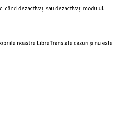
nci când dezactivați sau dezactivați modulul.
opriile noastre LibreTranslate cazuri și nu este