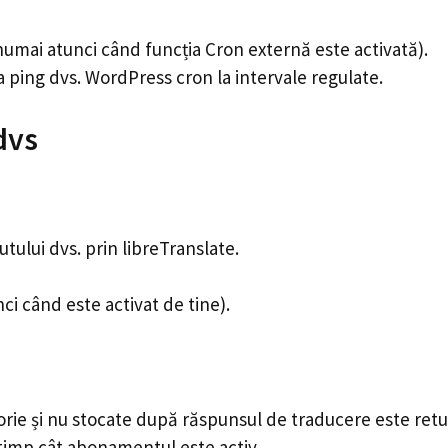
 (numai atunci când funcția Cron externă este activată).
a ping dvs. WordPress cron la intervale regulate.
dvs
tului dvs. prin libreTranslate.
ci când este activat de tine).
rie și nu stocate după răspunsul de traducere este retu
 timp cât abonamentul este activ.