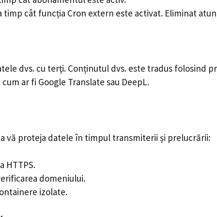
a timp cât funcția Cron extern este activat. Eliminat atu
le dvs. cu terţi. Conținutul dvs. este tradus folosind pr
e, cum ar fi Google Translate sau DeepL.
 proteja datele în timpul transmiterii și prelucrării:
ea HTTPS.
verificarea domeniului.
ontainere izolate.