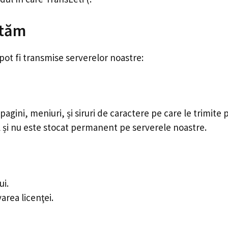
ctăm
 pot fi transmise serverelor noastre:
agini, meniuri, și siruri de caractere pe care le trimite
l și nu este stocat permanent pe serverele noastre.
ui.
area licenţei.