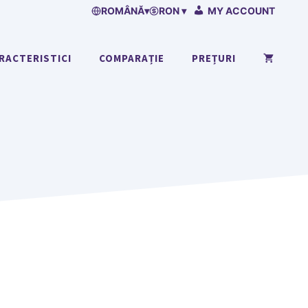
ROMÂNĂ
▾
RON ▾
MY ACCOUNT
RACTERISTICI
COMPARAȚIE
PREȚURI