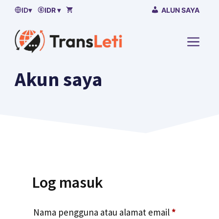
Lewati
ID
▾
IDR ▾
ALUN SAYA
ke
isi
MENU
Akun saya
Log masuk
Diperekan
Nama pengguna atau alamat email
*