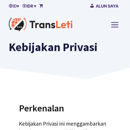
Lewati
ID
▾
IDR ▾
ALUN SAYA
ke
isi
MENU
Kebijakan Privasi
Perkenalan
Kebijakan Privasi ini menggambarkan