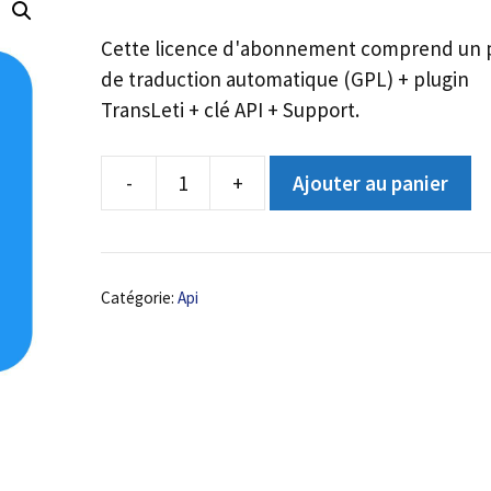
Cette licence d'abonnement comprend un 
de traduction automatique (GPL) + plugin
TransLeti + clé API + Support.
-
+
Ajouter au panier
Quantité
API
unlimited
translations
Catégorie:
Api