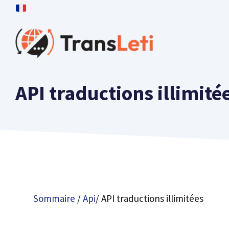
Passer
au
contenu
API traductions illimité
Sommaire
/
Api
/ API traductions illimitées