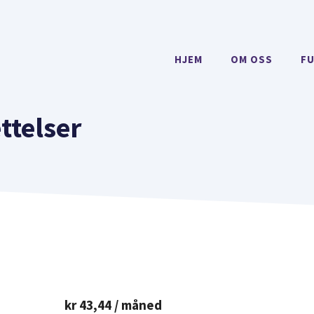
HJEM
OM OSS
F
ttelser
kr
43,44
/ måned