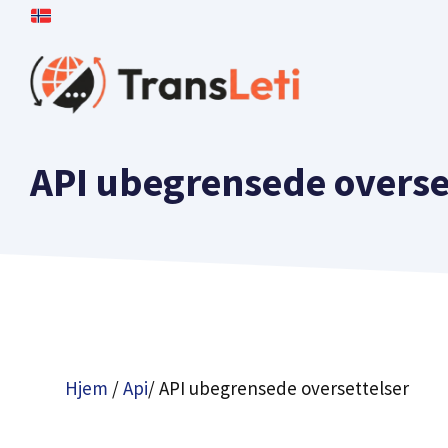
Hopp
til
Innhold
API ubegrensede overse
Hjem
/
Api
/ API ubegrensede oversettelser