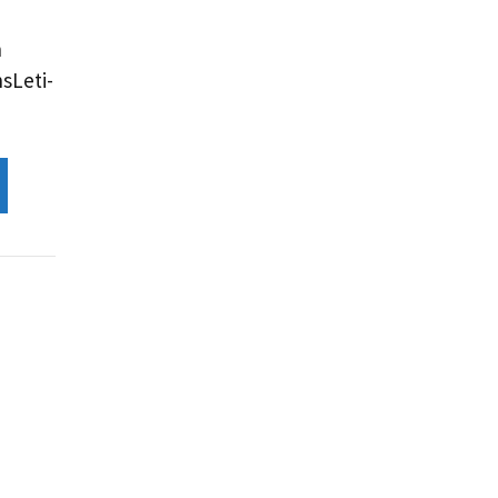
n
sLeti-