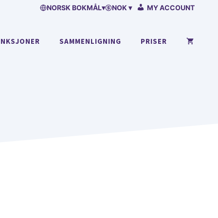
NORSK BOKMÅL
▾
NOK ▾
MY ACCOUNT
UNKSJONER
SAMMENLIGNING
PRISER