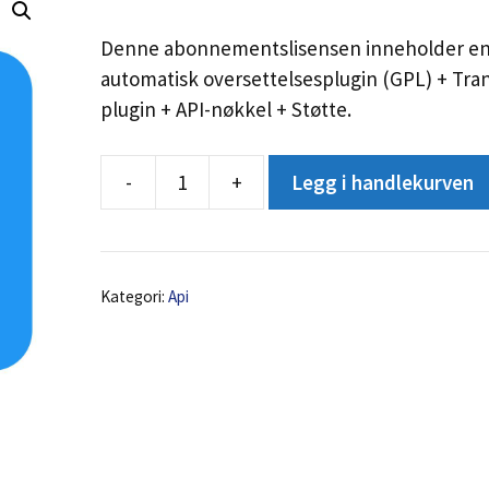
Denne abonnementslisensen inneholder e
automatisk oversettelsesplugin (GPL) + Tran
plugin + API-nøkkel + Støtte.
-
+
Legg i handlekurven
API
ubegrensede
oversettelser
mengde
Kategori:
Api