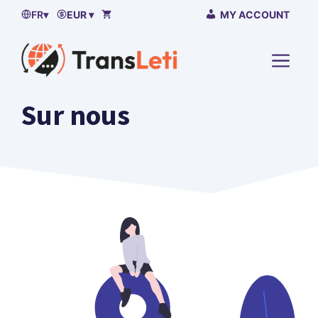
Passer
FR
▾
EUR ▾
MY ACCOUNT
au
contenu
MENU
Sur nous