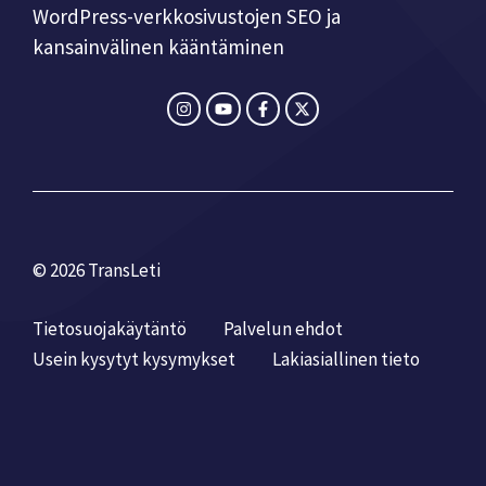
WordPress-verkkosivustojen SEO ja
kansainvälinen kääntäminen
© 2026 TransLeti
Tietosuojakäytäntö
Palvelun ehdot
Usein kysytyt kysymykset
Laki­asiallinen tieto