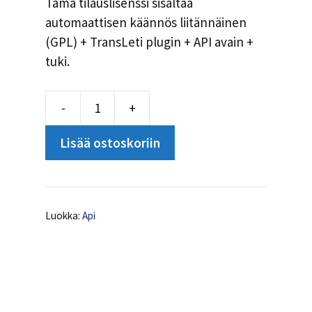
Tämä tilauslisenssi sisältää
automaattisen käännös liitännäinen
(GPL) + TransLeti plugin + API avain +
tuki.
-
+
API
unlimited
Lisää ostoskoriin
translations-
määrä
Luokka:
Api