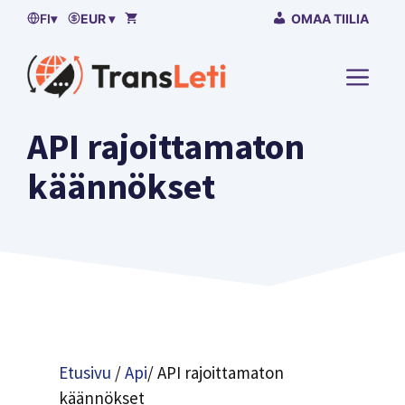
Siirry
FI
▾
EUR ▾
OMAA TIILIA
sisältöön
VALI
API rajoittamaton
käännökset
Etusivu
/
Api
/ API rajoittamaton
käännökset