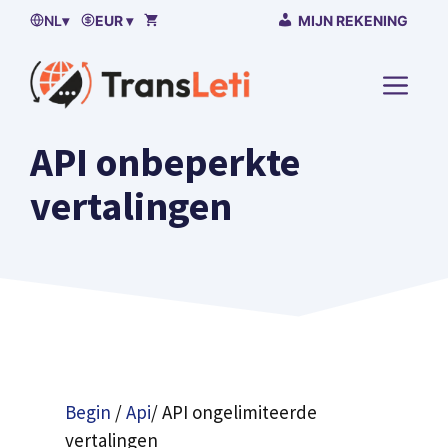
Naar
NL
▾
EUR ▾
MIJN REKENING
de
inhoud
MENU
gaan
API onbeperkte
vertalingen
Begin
/
Api
/ API ongelimiteerde
vertalingen