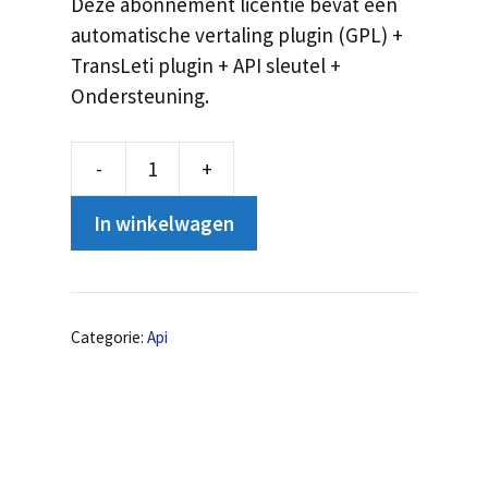
Deze abonnement licentie bevat een
automatische vertaling plugin (GPL) +
TransLeti plugin + API sleutel +
Ondersteuning.
-
+
API
ongelimiteerde
In winkelwagen
vertalingen-
hoeveelheid
Categorie:
Api