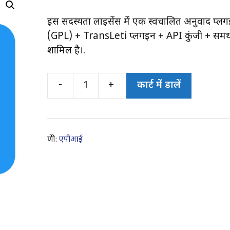
इस सदस्यता लाइसेंस में एक स्वचालित अनुवाद प्ल
(GPL) + TransLeti प्लगइन + API कुंजी + समर्
शामिल है।.
-
+
कार्ट में डालें
API
unlimited
translations
मात्रा
श्रेणी:
एपीआई