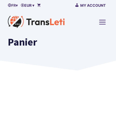
Passer
FR
▾
EUR ▾
MY ACCOUNT
au
contenu
MENU
Panier