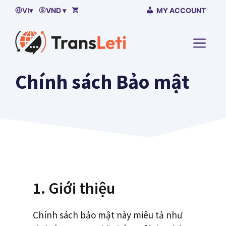
Bỏ
VI
▾
VND ▾
MY ACCOUNT
qua
nội
TRÌN
dung
ĐƠN
Chính sách Bảo mật
1. Giới thiệu
Chính sách bảo mật này miêu tả như