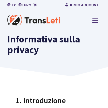
Vai
IT
▾
EUR ▾
IL MIO ACCOUNT
al
contenuto
MENU
Informativa sulla
privacy
1. Introduzione