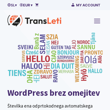
Preskočí
SL
▾
EUR ▾
MY ACCOUNT
na
vsebino
MENI
WordPress brez omejitev
Številka ena odprtokodnega avtomatskega