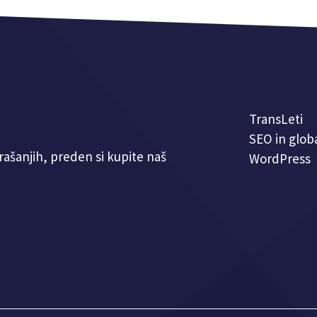
TransLeti
SEO in glob
ašanjih, preden si kupite naš
WordPress