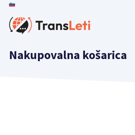
Preskočí
🇸🇮
na
vsebino
Nakupovalna košarica