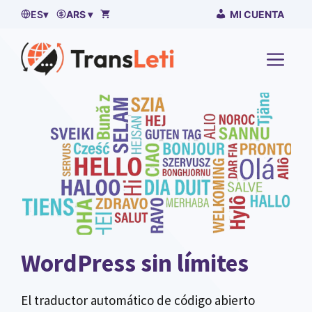
Ir
ES
▾
ARS ▾
MI CUENTA
al
contenido
MENÚ
WordPress sin límites
El traductor automático de código abierto