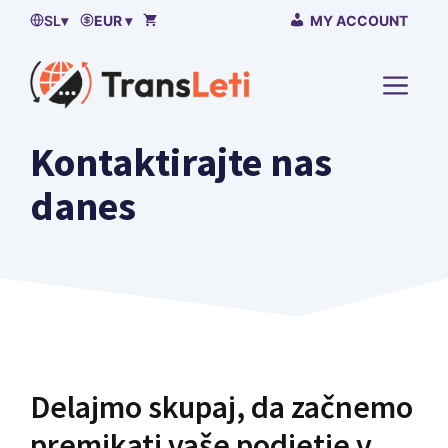
Preskočí
SL
▾
EUR ▾
MY ACCOUNT
na
vsebino
MENI
Kontaktirajte nas
danes
Delajmo skupaj, da začnemo
premikati vaše podjetje v