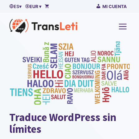
Ir
ES
▾
EUR ▾
MI CUENTA
al
contenido
MENÚ
Traduce WordPress sin
límites