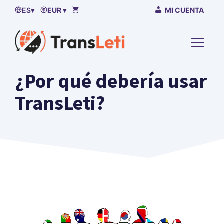
Ir
ES
▾
EUR ▾
MI CUENTA
al
contenido
MENÚ
¿Por qué debería usar
TransLeti?