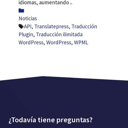
idiomas, aumentando ..
Categorías
Noticias
Etiquetas
API
,
Translatepress
,
Traducción
Plugin
,
Traducción ilimitada
WordPress
,
WordPress
,
WPML
¿Todavía tiene preguntas?