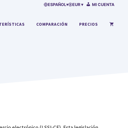
ESPAÑOL
▾
EUR ▾
MI CUENTA
TERÍSTICAS
COMPARACIÓN
PRECIOS
rcio electrónico (LSSI-CE). Esta legislación