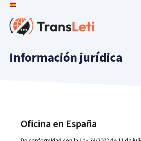
Ir
al
contenido
Información jurídica
Oficina en España
De conformidad con la Ley 34/2002 de 11 de julio