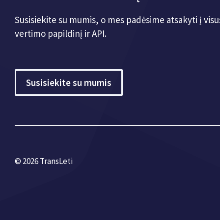
Susisiekite su mumis, o mes padėsime atsakyti į vis
vertimo papildinį ir API.
Susisiekite su mumis
© 2026 TransLeti