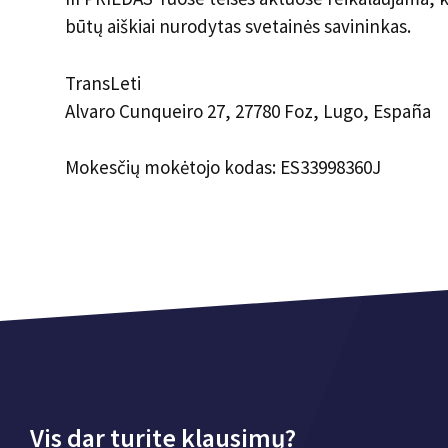
būtų aiškiai nurodytas svetainės savininkas.
TransLeti
Alvaro Cunqueiro 27, 27780 Foz, Lugo, España
Mokesčių mokėtojo kodas: ES33998360J
Vis dar turite klausimų?