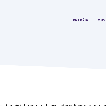
PRADŽIA
MUS
kad įmonių interneto svetainės, internetinės parduotuvė