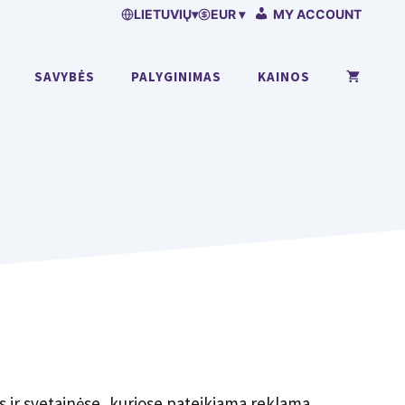
LIETUVIŲ
▾
EUR ▾
MY ACCOUNT
SAVYBĖS
PALYGINIMAS
KAINOS
s ir svetainėse, kuriose pateikiama reklama,