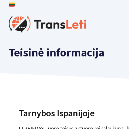
Praleisti
į
turinį
Teisinė informacija
Tarnybos Ispanijoje
III PRIEDAS Tuose teisės aktuose reikalaujama, 