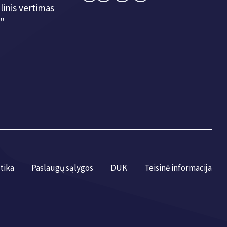
linis vertimas
"
tika
Paslaugų sąlygos
DUK
Teisinė informacija