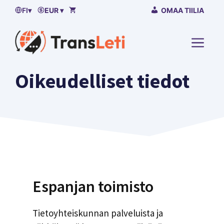
Siirry
FI
▾
EUR ▾
OMAA TIILIA
sisältöön
VALI
Oikeudelliset tiedot
Espanjan toimisto
Tietoyhteiskunnan palveluista ja