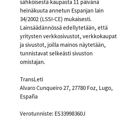
sähköisestä kaupasta 11 päivänä
heinäkuuta annetun Espanjan lain
34/2002 (LSSI-CE) mukaisesti.
Lainsäädännössä edellytetään, että
yritysten verkkosivustot, verkkokaupat
ja sivustot, joilla mainos näytetään,
tunnistavat selkeästi sivuston
omistajan.
TransLeti
Alvaro Cunqueiro 27, 27780 Foz, Lugo,
España
Verotunniste: ES33998360J