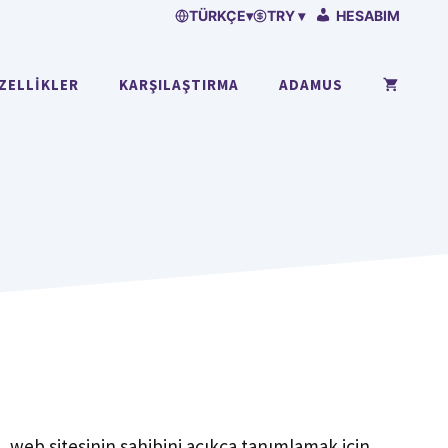
TÜRKÇE
▾
TRY ▾
HESABIM
ZELLIKLER
KARŞILAŞTIRMA
ADAMUS
, web sitesinin sahibini açıkça tanımlamak için