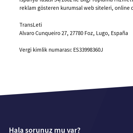
reklam gösteren kurumsal web siteleri, online dü
TransLeti
Alvaro Cunqueiro 27, 27780 Foz, Lugo, España
Vergi kimlik numarası: ES33998360J
Hala sorunuz mu var?