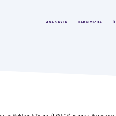
ANA SAYFA
HAKKIMIZDA
Ö
eri ve Elektronik Ticaret (LSSI-CE) uyarınca. Bu mevzuat