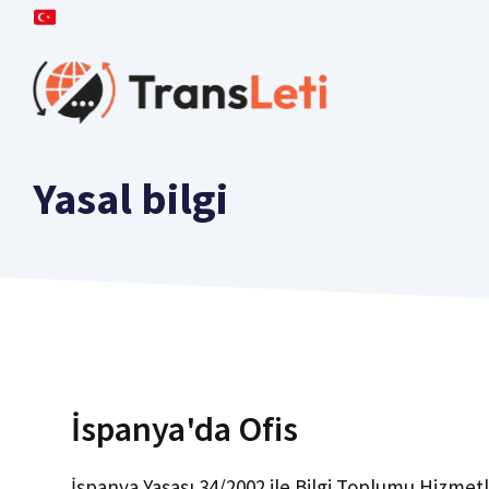
İçeriğe
atla
Yasal bilgi
İspanya'da Ofis
İspanya Yasası 34/2002 ile Bilgi Toplumu Hizmetl