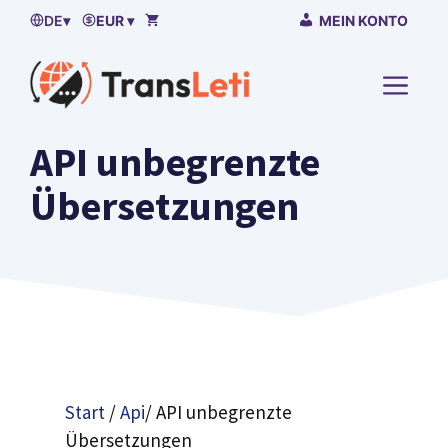
Zum
DE
▾
EUR ▾
MEIN KONTO
Inhalt
springen
)
API unbegrenzte
Übersetzungen
Start
/
Api
/ API unbegrenzte
Übersetzungen